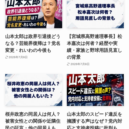
山本太郎は政界引退後どう
【宮城県高野連理事長】松
なる？芸能界復帰は？党名
本嘉次は何者？経歴や実
変更・れいわの今後も
績・家族と野球用語見直し
の背景
2026年7月9日
2026年7月9日
桜井政恵の同居人は何人？
山本太郎のスピード違反を
被害女性との関係や近隣住
擁護する声はなぜ？党内対
民の証言・他の同居人も
応と支持者投稿に批判も