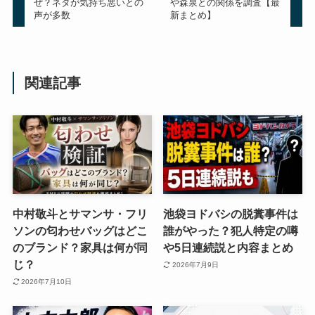
ぜ？ネタが気持ち悪いとの
や森泉との関係を調査【最
声が多数
新まとめ】
関連記事
中村敬斗とサマンサ・フリ
池袋ヨドバシの脱糞事件は
ソンの匂わせバッグはどこ
誰がやった？犯人特定の噂
のブランド？家具は何が同
や5日連続説と内容まとめ
じ？
2026年7月9日
2026年7月10日