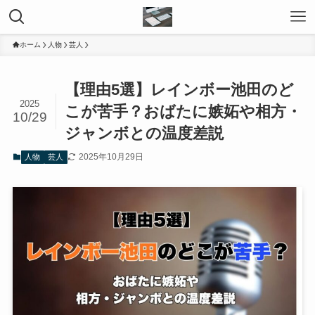
ホーム
人物
芸人
【理由5選】レインボー池田のど
2025
こが苦手？おばたに嫉妬や相方・
10/29
ジャンボとの温度差説
2025年10月29日
人物
芸人