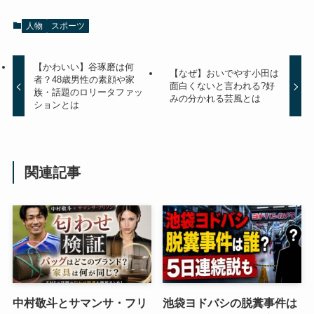
人物
スポーツ
【かわいい】谷琢磨は何
【なぜ】おいでやす小田は
者？48歳男性の素顔や家
面白くないと言われる?好
族・話題のロリータファッ
みの分かれる芸風とは
ションとは
関連記事
中村敬斗とサマンサ・フリ
池袋ヨドバシの脱糞事件は