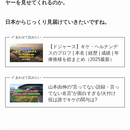
ヤーを見せてくれるのか。
日本からじっくり見届けていきたいですね。
あわせて読みたい
【ドジャース】キケ・ヘルナンデ
スのプロフ❘本名❘経歴❘成績❘年
俸推移を総まとめ（2025最新）
あわせて読みたい
山本由伸の“言ってない語録・言っ
てない名言”が面白すぎる!火付け
役は誰でキケの関与は?