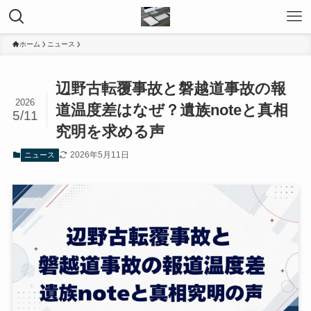
ホーム
ニュース
辺野古転覆事故と磐越道事故の報
2026
道温度差はなぜ？遺族noteと真相
5/11
究明を求める声
2026年5月11日
ニュース