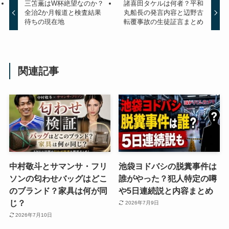
三笘薫はW杯絶望なのか？
諸喜田タケルは何者？平和
全治2か月報道と検査結果
丸船長の発言内容と辺野古
待ちの現在地
転覆事故の生徒証言まとめ
関連記事
中村敬斗とサマンサ・フリ
池袋ヨドバシの脱糞事件は
ソンの匂わせバッグはどこ
誰がやった？犯人特定の噂
のブランド？家具は何が同
や5日連続説と内容まとめ
じ？
2026年7月9日
2026年7月10日