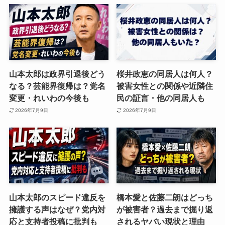
山本太郎は政界引退後どう
桜井政恵の同居人は何人？
なる？芸能界復帰は？党名
被害女性との関係や近隣住
変更・れいわの今後も
民の証言・他の同居人も
2026年7月9日
2026年7月9日
山本太郎のスピード違反を
橋本愛と佐藤二朗はどっち
擁護する声はなぜ？党内対
が被害者？過去まで掘り返
応と支持者投稿に批判も
されるヤバい現状と理由