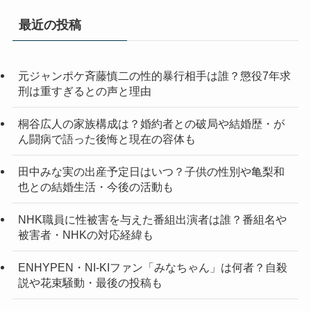
最近の投稿
元ジャンポケ斉藤慎二の性的暴行相手は誰？懲役7年求
刑は重すぎるとの声と理由
桐谷広人の家族構成は？婚約者との破局や結婚歴・が
ん闘病で語った後悔と現在の容体も
田中みな実の出産予定日はいつ？子供の性別や亀梨和
也との結婚生活・今後の活動も
NHK職員に性被害を与えた番組出演者は誰？番組名や
被害者・NHKの対応経緯も
ENHYPEN・NI-KIファン「みなちゃん」は何者？自殺
説や花束騒動・最後の投稿も