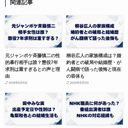
関連記事
元ジャンポケ斉藤慎二の性
桐谷広人の家族構成は？婚
的暴行相手は誰？懲役7年
約者との破局や結婚歴・が
求刑は重すぎるとの声と理
ん闘病で語った後悔と現在
由
の容体も
2026年8月5日
2026年8月5日