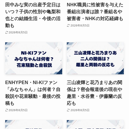
田中みな実の出産予定日は
NHK職員に性被害を与えた
いつ？子供の性別や亀梨和
番組出演者は誰？番組名や
也との結婚生活・今後の活
被害者・NHKの対応経緯も
動も
2026年8月5日
2026年8月5日
ENHYPEN・NI-KIファン
三山凌輝と花乃まりあの関
「みなちゃん」は何者？自
係は？密会報道後の現在や
殺説や花束騒動・最後の投
趣里・水谷豊・伊藤蘭の反
稿も
応も
2026年8月5日
2026年8月5日