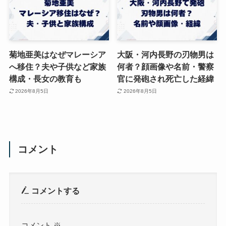
菊地亜美はなぜマレーシア
大阪・河内長野の刃物男は
へ移住？夫や子供など家族
何者？顔画像や名前・警察
構成・長女の教育も
官に発砲され死亡した経緯
2026年8月5日
2026年8月5日
コメント
コメントする
コメント
※