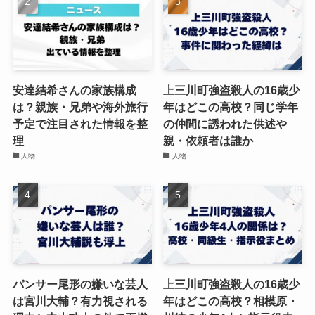
安達結希さんの家族構成
上三川町強盗殺人の16歳少
は？親族・兄弟や海外旅行
年はどこの高校？同じ学年
予定で注目された情報を整
の仲間に誘われた供述や
理
親・依頼者は誰か
人物
人物
パンサー尾形の嫌いな芸人
上三川町強盗殺人の16歳少
は宮川大輔？有力視される
年はどこの高校？相模原・