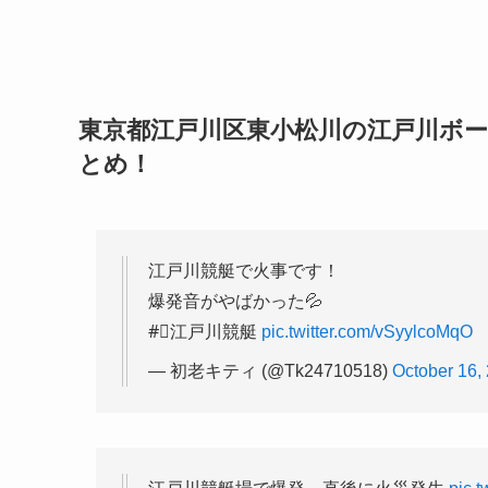
東京都江戸川区東小松川の江戸川ボ
とめ！
江戸川競艇で火事です！
爆発音がやばかった💦
#⃣江戸川競艇
pic.twitter.com/vSyylcoMqO
— 初老キティ (@Tk24710518)
October 16,