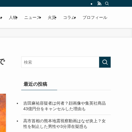
ム
人物
ニュース
火災
コラム
プロフィール
で
最近の投稿
吉田麻祐容疑者は何者？顔画像や集英社商品
43億円分をキャンセルした理由も
高市首相の熊本地震視察動画はなぜ炎上？女
性を制止した男性や3分滞在疑惑も