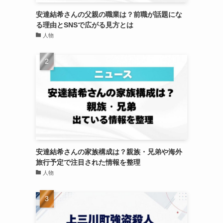
安達結希さんの父親の職業は？前職が話題にな
る理由とSNSで広がる見方とは
人物
安達結希さんの家族構成は？親族・兄弟や海外
旅行予定で注目された情報を整理
人物