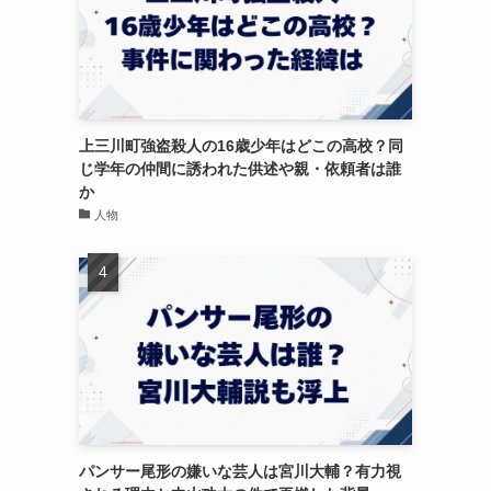
上三川町強盗殺人の16歳少年はどこの高校？同
じ学年の仲間に誘われた供述や親・依頼者は誰
か
人物
パンサー尾形の嫌いな芸人は宮川大輔？有力視