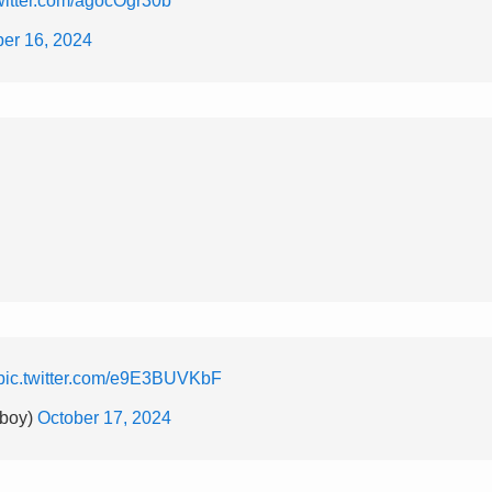
twitter.com/agocOgr30b
ber 16, 2024
pic.twitter.com/e9E3BUVKbF
boy)
October 17, 2024