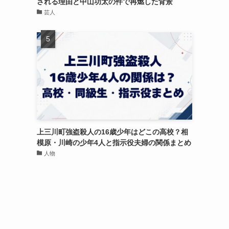
される理由と中山功太の件で再燃した背景
芸人
上三川町強盗殺人の16歳少年はどこの高校？相
模原・川崎の少年4人と指示役夫婦の関係まとめ
人物