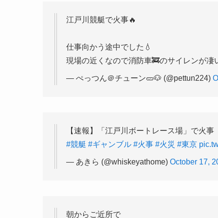
江戸川競艇で火事🔥
仕事向かう途中でした💧
現場の近くなので消防車🚒のサイレンが凄
— ぺっつん＠チューン🥒🐶 (@pettun224)
O
【速報】「江戸川ボートレース場」で火事
#競艇
#ギャンブル
#火事
#火災
#東京
pic.
— あきら (@whiskeyathome)
October 17, 
朝からご近所で